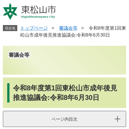
ペ
メ
ー
ニ
ジ
ュ
の
ー
先
を
トップページ
>
審議会等
>
令和8年度第1回東
現在地
頭
飛
松山市成年後見推進協議会:令和8年6月30日
で
ば
す
し
。
て
審議会等
本
文
へ
本
文
令和8年度第1回東松山市成年後見
推進協議会:令和8年6月30日
ページ内目次