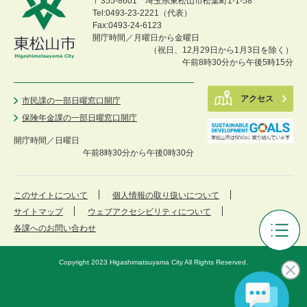
〒355-8601 埼玉県東松山市松葉町1-1-58
Tel:0493-23-2221（代表）
Fax:0493-24-6123
開庁時間／月曜日から金曜日
（祝日、12月29日から1月3日を除く）
午前8時30分から午後5時15分
アクセス
市民課の一部日曜窓口開庁
保険年金課の一部日曜窓口開庁
開庁時間／
日曜日
午前8時30分から午後0時30分
このサイトについて
個人情報の取り扱いについて
サイトマップ
ウェブアクセシビリティについて
各課へのお問い合わせ
審
議
Copyright 2023 Higashimatsuyama City All Rights Reserved.
会
等
メ