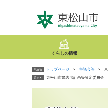
ペ
メ
ー
ニ
ジ
ュ
の
ー
先
を
頭
飛
で
ば
す
し
。
て
くらしの情報
本
文
へ
トップページ
>
審議会等
>
東
現在地
東松山市障害者計画等策定委員会：
足あと