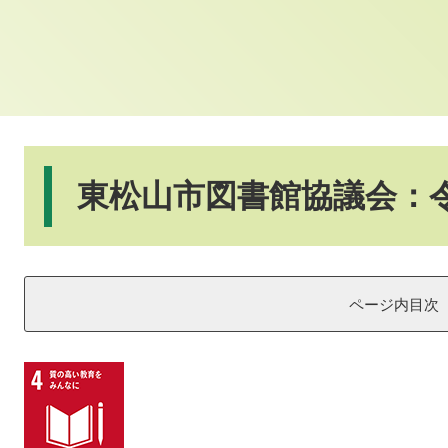
本
文
東松山市図書館協議会：令
ページ内目次