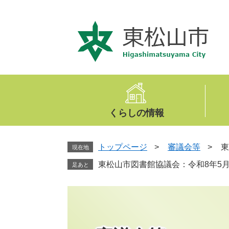
ペ
メ
ー
ニ
ジ
ュ
の
ー
先
を
頭
飛
で
ば
す
し
。
て
くらしの情報
本
文
へ
トップページ
>
審議会等
>
東
現在地
東松山市図書館協議会：令和8年5月
足あと