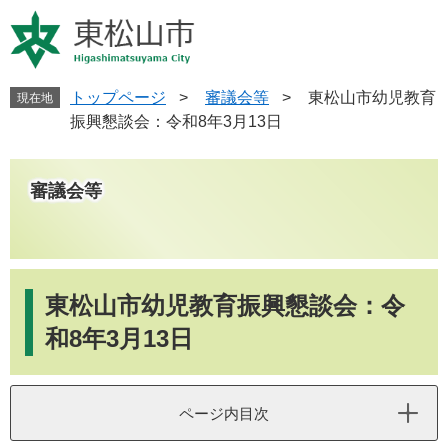
ペ
メ
ー
ニ
ジ
ュ
の
ー
先
を
トップページ
>
審議会等
>
東松山市幼児教育
現在地
頭
飛
振興懇談会：令和8年3月13日
で
ば
す
し
。
て
審議会等
本
文
へ
本
文
東松山市幼児教育振興懇談会：令
和8年3月13日
ページ内目次