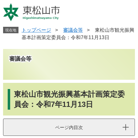
ペ
メ
ー
ニ
ジ
ュ
の
ー
先
を
トップページ
>
審議会等
>
東松山市観光振興
現在地
頭
飛
基本計画策定委員会：令和7年11月13日
で
ば
す
し
。
て
審議会等
本
文
へ
本
文
東松山市観光振興基本計画策定委
員会：令和7年11月13日
ページ内目次