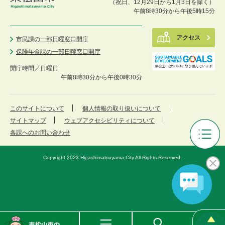
（祝日、12月29日から1月3日を除く）
午前8時30分から午後5時15分
アクセス
市民課の一部日曜窓口開庁
保険年金課の一部日曜窓口開庁
開庁時間／
日曜日
午前8時30分から午後0時30分
このサイトについて
個人情報の取り扱いについて
サイトマップ
ウェブアクセシビリティについて
各課へのお問い合わせ
審
議
Copyright 2023 Higashimatsuyama City All Rights Reserved.
会
等
メ
ニ
ュ
ー
東
メ
検