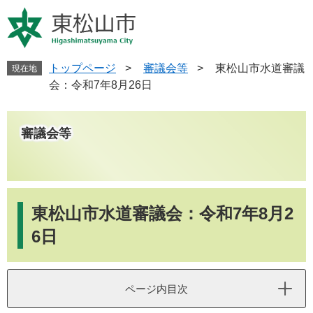
ペ
メ
ー
ニ
ジ
ュ
の
ー
先
を
トップページ
>
審議会等
>
東松山市水道審議
現在地
頭
飛
会：令和7年8月26日
で
ば
す
し
。
て
審議会等
本
文
へ
本
文
東松山市水道審議会：令和7年8月2
6日
ページ内目次