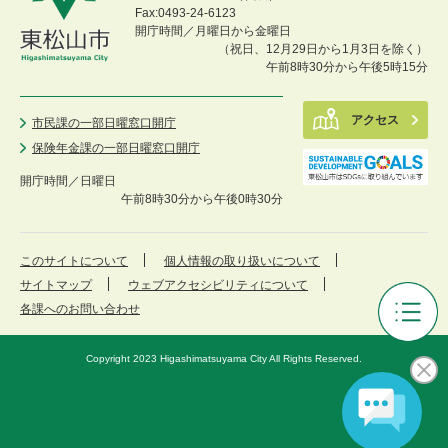
Fax:0493-24-6123
開庁時間／月曜日から金曜日
（祝日、12月29日から1月3日を除く）
午前8時30分から午後5時15分
アクセス
市民課の一部日曜窓口開庁
保険年金課の一部日曜窓口開庁
開庁時間／
日曜日
午前8時30分から午後0時30分
このサイトについて
個人情報の取り扱いについて
サイトマップ
ウェブアクセシビリティについて
各課へのお問い合わせ
審
議
Copyright 2023 Higashimatsuyama City All Rights Reserved.
会
等
メ
ニ