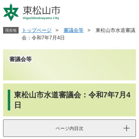
ペ
メ
ー
ニ
ジ
ュ
の
ー
先
を
トップページ
>
審議会等
>
東松山市水道審議
現在地
頭
飛
会：令和7年7月4日
で
ば
す
し
。
て
審議会等
本
文
へ
本
文
東松山市水道審議会：令和7年7月4
日
ページ内目次