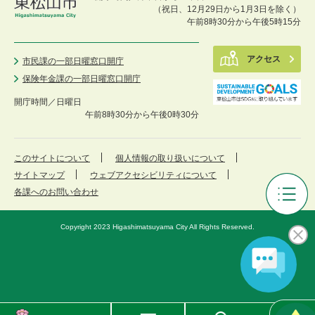
（祝日、12月29日から1月3日を除く）
午前8時30分から午後5時15分
アクセス
市民課の一部日曜窓口開庁
保険年金課の一部日曜窓口開庁
開庁時間／
日曜日
午前8時30分から午後0時30分
このサイトについて
個人情報の取り扱いについて
サイトマップ
ウェブアクセシビリティについて
各課へのお問い合わせ
審
議
Copyright 2023 Higashimatsuyama City All Rights Reserved.
会
等
メ
ニ
ュ
ー
東
メ
検