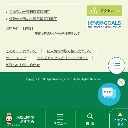
アクセス
市民課の一部日曜窓口開庁
保険年金課の一部日曜窓口開庁
開庁時間／
日曜日
午前8時30分から午後0時30分
このサイトについて
個人情報の取り扱いについて
サイトマップ
ウェブアクセシビリティについて
各課へのお問い合わせ
審
議
Copyright 2023 Higashimatsuyama City All Rights Reserved.
会
等
メ
ニ
ュ
ー
東
メ
検
松
ニ
索
山
ュ