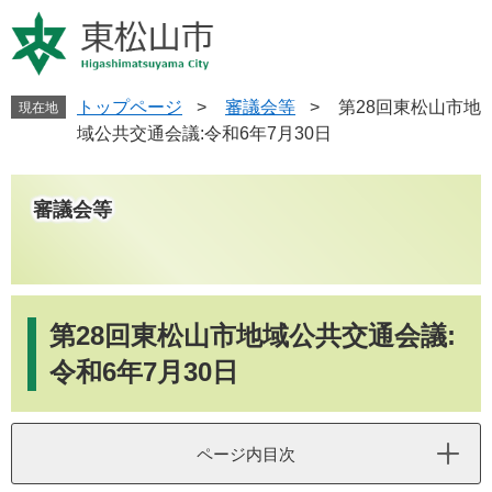
ペ
メ
ー
ニ
ジ
ュ
の
ー
先
を
トップページ
>
審議会等
>
第28回東松山市地
現在地
頭
飛
域公共交通会議:令和6年7月30日
で
ば
す
し
。
て
審議会等
本
文
へ
本
文
第28回東松山市地域公共交通会議:
令和6年7月30日
ページ内目次