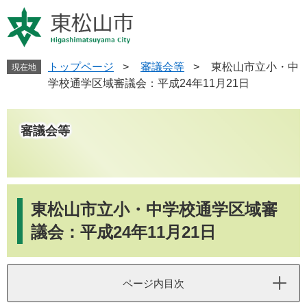
ペ
メ
ー
ニ
ジ
ュ
の
ー
先
を
トップページ
>
審議会等
>
東松山市立小・中
現在地
頭
飛
学校通学区域審議会：平成24年11月21日
で
ば
す
し
。
て
審議会等
本
文
へ
本
文
東松山市立小・中学校通学区域審
議会：平成24年11月21日
ページ内目次