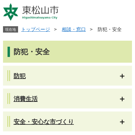
ペ
メ
ー
ニ
ジ
ュ
の
ー
先
を
トップページ
>
相談・窓口
>
防犯・安全
現在地
頭
飛
で
ば
本
す
し
文
防犯・安全
。
て
本
文
へ
防犯
消費生活
安全・安心な市づくり