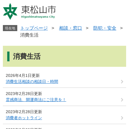
ペ
メ
ー
ニ
ジ
ュ
の
ー
先
を
トップページ
>
相談・窓口
>
防犯・安全
>
現在地
頭
飛
消費生活
で
ば
す
し
本
。
て
文
消費生活
本
文
へ
2026年4月1日更新
消費生活相談の相談日・時間
2023年2月28日更新
霊感商法、開運商法にご注意を！
2023年2月28日更新
消費者ホットライン