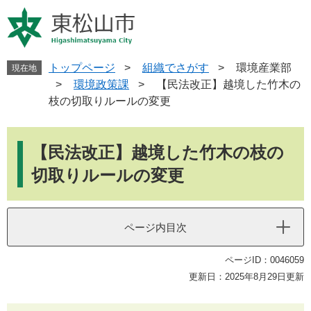
ペ
メ
ー
ニ
ジ
ュ
の
ー
先
を
トップページ
>
組織でさがす
>
環境産業部
現在地
頭
飛
>
環境政策課
>
【民法改正】越境した竹木の
で
ば
枝の切取りルールの変更
す
し
。
て
本
本
文
【民法改正】越境した竹木の枝の
文
へ
切取りルールの変更
ページ内目次
ページID：0046059
更新日：2025年8月29日更新