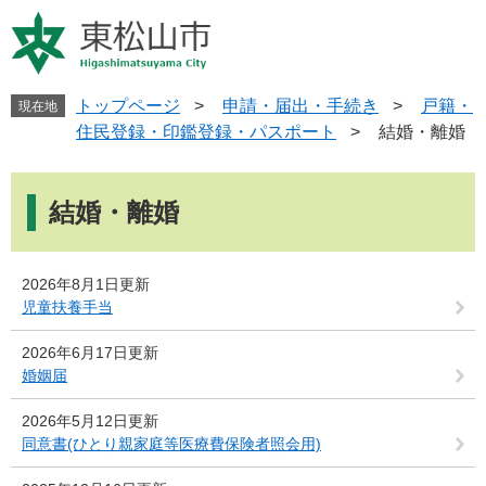
ペ
メ
ー
ニ
ジ
ュ
の
ー
先
を
トップページ
>
申請・届出・手続き
>
戸籍・
現在地
頭
飛
住民登録・印鑑登録・パスポート
>
結婚・離婚
で
ば
す
し
本
。
て
文
結婚・離婚
本
文
へ
2026年8月1日更新
児童扶養手当
2026年6月17日更新
婚姻届
2026年5月12日更新
同意書(ひとり親家庭等医療費保険者照会用)