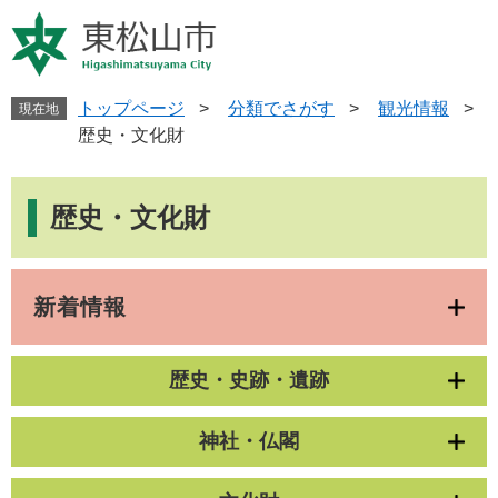
ペ
メ
ー
ニ
ジ
ュ
の
ー
先
を
トップページ
>
分類でさがす
>
観光情報
>
現在地
頭
飛
歴史・文化財
で
ば
す
し
本
。
て
文
歴史・文化財
本
文
へ
新着情報
歴史・史跡・遺跡
神社・仏閣