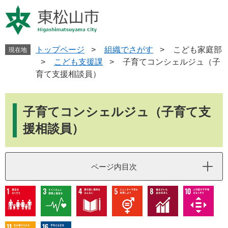
ペ
メ
ー
ニ
ジ
ュ
の
ー
先
を
トップページ
>
組織でさがす
>
こども家庭部
現在地
頭
飛
>
こども支援課
>
子育てコンシェルジュ（子
で
ば
育て支援相談員）
す
し
。
て
本
本
文
子育てコンシェルジュ（子育て支
文
へ
援相談員）
ページ内目次