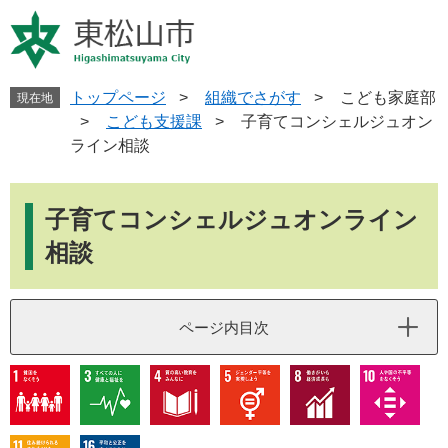
ペ
メ
ー
ニ
ジ
ュ
の
ー
先
を
トップページ
>
組織でさがす
>
こども家庭部
現在地
頭
飛
>
こども支援課
>
子育てコンシェルジュオン
で
ば
ライン相談
す
し
。
て
本
本
文
子育てコンシェルジュオンライン
文
へ
相談
ページ内目次