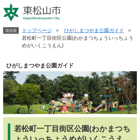
ペ
メ
ー
ニ
ジ
ュ
の
ー
先
を
トップページ
>
ひがしまつやま公園ガイド
>
現在地
頭
飛
若松町一丁目街区公園(わかまつちょういっちょう
で
ば
めがいくこうえん)
す
し
。
て
本
ひがしまつやま公園ガイド
文
へ
本
文
若松町一丁目街区公園(わかまつち
ょういっちょうめがいくこうえ