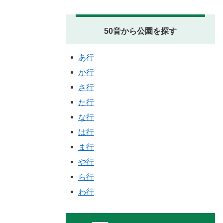
50音から公園を探す
あ行
か行
さ行
た行
な行
は行
ま行
や行
ら行
わ行