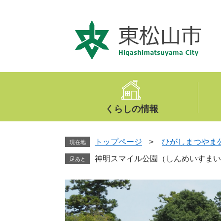
ペ
メ
ー
ニ
ジ
ュ
の
ー
先
を
頭
飛
で
ば
す
し
。
て
くらしの情報
本
文
へ
トップページ
>
ひがしまつやま
現在地
神明スマイル公園（しんめいすまい
足あと