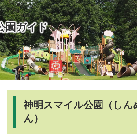
公園ガイド
本
文
神明スマイル公園（しん
ん）