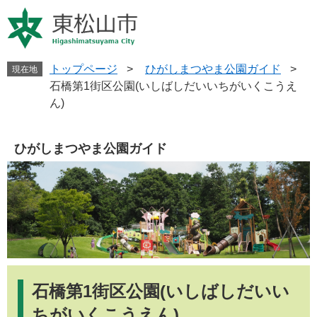
ペ
メ
ー
ニ
ジ
ュ
の
ー
先
を
トップページ
>
ひがしまつやま公園ガイド
>
現在地
頭
飛
石橋第1街区公園(いしばしだいいちがいくこうえ
で
ば
ん)
す
し
。
て
本
ひがしまつやま公園ガイド
文
へ
本
文
石橋第1街区公園(いしばしだいい
ちがいくこうえん)