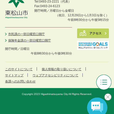
Tel:0493-23-2221（代表）
Fax:0493-24-6123
開庁時間／月曜日から金曜日
（祝日、12月29日から1月3日を除く）
午前8時30分から午後5時15分
アクセス
市民課の一部日曜窓口開庁
保険年金課の一部日曜窓口開庁
開庁時間／
日曜日
午前8時30分から午後0時30分
このサイトについて
個人情報の取り扱いについて
サイトマップ
ウェブアクセシビリティについて
各課へのお問い合わせ
ひ
が
Copyright 2023 Higashimatsuyama City All Rights Reserved.
し
ま
つ
や