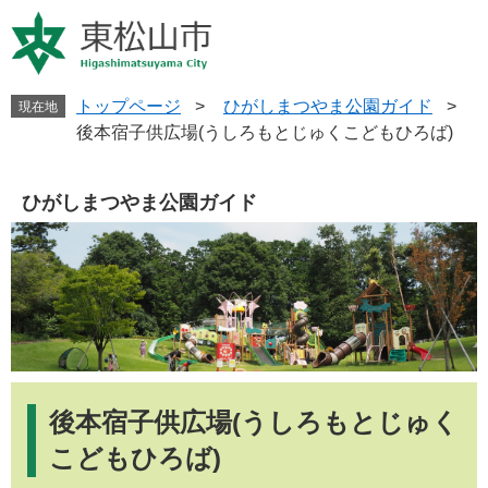
ペ
メ
ー
ニ
ジ
ュ
の
ー
先
を
トップページ
>
ひがしまつやま公園ガイド
>
現在地
頭
飛
後本宿子供広場(うしろもとじゅくこどもひろば)
で
ば
す
し
。
て
ひがしまつやま公園ガイド
本
文
へ
本
文
後本宿子供広場(うしろもとじゅく
こどもひろば)