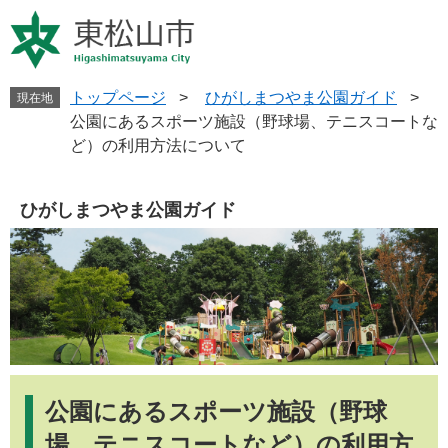
ペ
メ
ー
ニ
ジ
ュ
の
ー
先
を
トップページ
>
ひがしまつやま公園ガイド
>
現在地
頭
飛
公園にあるスポーツ施設（野球場、テニスコートな
で
ば
ど）の利用方法について
す
し
。
て
本
ひがしまつやま公園ガイド
文
へ
本
文
公園にあるスポーツ施設（野球
場、テニスコートなど）の利用方