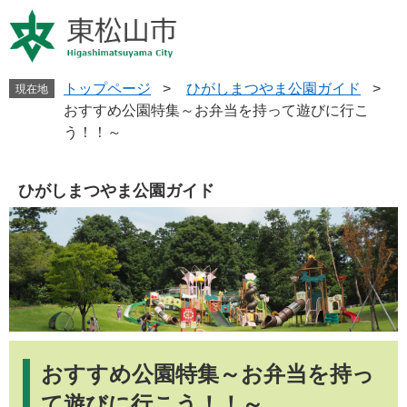
ペ
メ
ー
ニ
ジ
ュ
の
ー
先
を
トップページ
>
ひがしまつやま公園ガイド
>
現在地
頭
飛
おすすめ公園特集～お弁当を持って遊びに行こ
で
ば
う！！～
す
し
。
て
本
ひがしまつやま公園ガイド
文
へ
本
文
おすすめ公園特集～お弁当を持っ
て遊びに行こう！！～