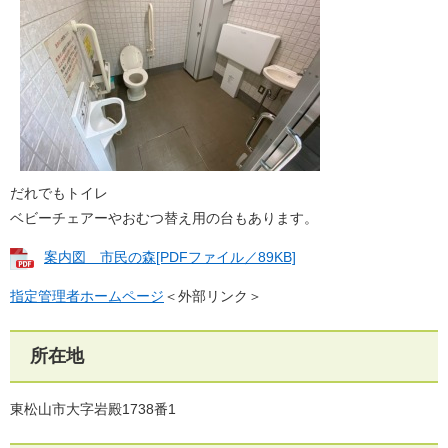
だれでもトイレ
ベビーチェアーやおむつ替え用の台もあります。
案内図＿市民の森[PDFファイル／89KB]
指定管理者ホームページ
＜外部リンク＞
所在地
東松山市大字岩殿1738番1