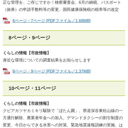
正な管理を、ご存じですか！検察審査会、6月の納税、パスポート
（旅券）の申請手数料等の変更、国民健康保険税の税率等の改定
6ページ・7ページ [PDFファイル／1.68MB]
8ページ・9ページ
くらしの情報【市政情報】
身近な環境​​についての調査結果をお知らせします
8ページ・9ページ [PDFファイル／1.37MB]
10ページ・11ページ
くらしの情報【市政情報】
クビアカツヤカミキリ駆除で「ぼたん圓」、県道深谷東松山線の一
方通行解除、農業者年金への加入、デマンドタクシーの割引制度の
変更、今日からできる水害への対策、緊急地震速報訓練の実施、は