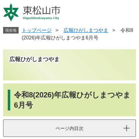
ペ
メ
ー
ニ
ジ
ュ
の
ー
先
を
トップページ
>
広報ひがしまつやま
>
令和8
現在地
頭
飛
(2026)年広報ひがしまつやま6月号
で
ば
す
し
。
て
広報ひがしまつやま
本
文
へ
本
文
令和8(2026)年広報ひがしまつやま
6月号
ページ内目次