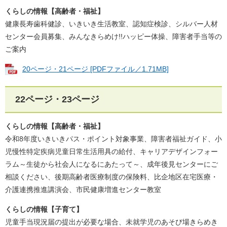
くらしの情報【​高齢者・福祉】
健康長寿歯科健診、いきいき生活教室、認知症検診、シルバー人材
センター会員募集、みんなきらめけ!!ハッピー体操、障害者手当等の
ご案内
20ページ・21ページ​ [PDFファイル／1.71MB]
22ページ・23ページ​
くらしの情報【​高齢者・福祉】
​令和8年度いきいきパス・ポイント対象事業、障害者福祉ガイド、小
児慢性特定疾病児童日常生活用具の給付、キャリアデザインフォー
ラム～生徒から社会人になるにあたって～、成年後見センターにご
相談ください、後期高齢者医療制度の保険料、比企地区在宅医療・
介護連携推進講演会、市民健康増進センター教室
くらしの情報【​子育て】
​児童手当現況届の提出が必要な場合、未就学児のあそび場きらめき