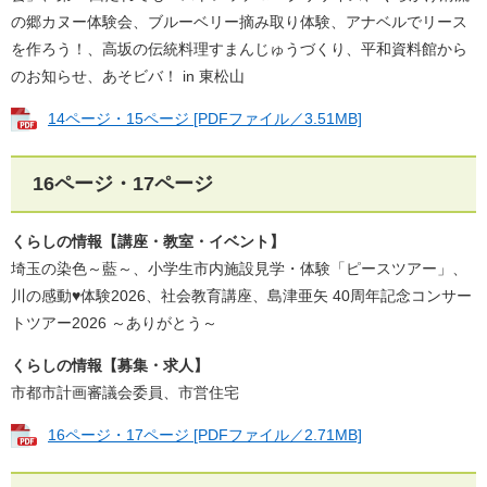
の郷カヌー体験会、ブルーベリー摘み取り体験​​、アナベルでリース
を作ろう！​、高坂の伝統料理すまんじゅうづくり、平和資料館から
のお知らせ​​、あそビバ！ in 東松山​
14ページ・15ページ [PDFファイル／3.51MB]
16ページ・17ページ
くらしの情報【講座・教室・イベント】
埼玉の染色～藍～​、小学生市内施設見学・体験「ピースツアー」、
川の感動♥体験2026​​、社会教育講座​、島津亜矢 40周年記念コンサー
トツアー2026 ～ありがとう～​
くらしの情報【募集・​求人】
​​市都市計画審議会委員、市営住宅
16ページ・17ページ [PDFファイル／2.71MB]