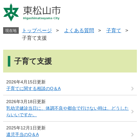
ペ
メ
ー
ニ
ジ
ュ
の
ー
先
を
トップページ
>
よくある質問
>
子育て
>
現在地
頭
飛
子育て支援
で
ば
す
し
本
。
て
文
子育て支援
本
文
へ
2026年4月15日更新
子育てに関する相談のQ＆A
2026年3月18日更新
乳幼児健診当日に、体調不良や都合で行けない時は、どうした
らいいですか。
2025年12月1日更新
遺児手当のQ＆A