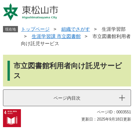
ペ
メ
ー
ニ
ジ
ュ
の
ー
先
を
トップページ
>
組織でさがす
>
生涯学習部
現在地
頭
飛
>
生涯学習課 市立図書館
>
市立図書館利用者
で
ば
向け託児サービス
す
し
。
て
本
本
文
市立図書館利用者向け託児サービ
文
へ
ス
ページ内目次
ページID：0003551
更新日：2025年9月18日更新