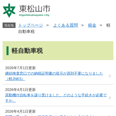
ペ
メ
ー
ニ
ジ
ュ
の
ー
先
を
トップページ
>
よくある質問
>
税金
>
軽
現在地
頭
飛
自動車税
で
ば
す
し
本
。
て
文
軽自動車税
本
文
へ
2026年7月1日更新
継続検査窓口での納税証明書の提示が原則不要になりました
（軽JNKS）
2026年4月1日更新
原動機付自転車を譲り受けました。どのような手続きが必要で
すか。
2026年4月1日更新