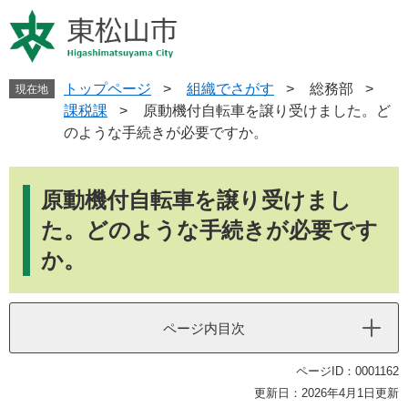
ペ
メ
ー
ニ
ジ
ュ
の
ー
先
を
トップページ
>
組織でさがす
>
総務部
>
現在地
頭
飛
課税課
>
原動機付自転車を譲り受けました。ど
で
ば
のような手続きが必要ですか。
す
し
。
て
本
本
文
原動機付自転車を譲り受けまし
文
へ
た。どのような手続きが必要です
か。
ページ内目次
ページID：0001162
更新日：2026年4月1日更新