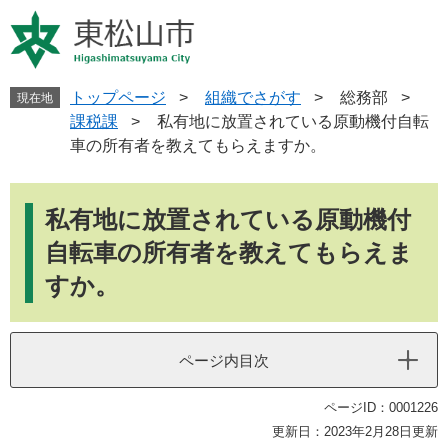
ペ
メ
ー
ニ
ジ
ュ
の
ー
先
を
トップページ
>
組織でさがす
>
総務部
>
現在地
頭
飛
課税課
>
私有地に放置されている原動機付自転
で
ば
車の所有者を教えてもらえますか。
す
し
。
て
本
本
文
私有地に放置されている原動機付
文
へ
自転車の所有者を教えてもらえま
すか。
ページ内目次
ページID：0001226
更新日：2023年2月28日更新