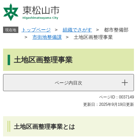
ペ
メ
ー
ニ
ジ
ュ
の
ー
先
を
トップページ
>
組織でさがす
>
都市整備部
現在地
頭
飛
>
市街地整備課
>
土地区画整理事業
で
ば
す
し
本
。
て
文
土地区画整理事業
本
文
へ
ページ内目次
ページID：0037149
更新日：2025年9月19日更新
土地区画整理事業とは