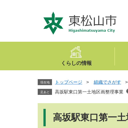
ペ
メ
ー
ニ
ジ
ュ
の
ー
先
を
頭
飛
で
ば
す
し
。
て
くらしの情報
本
文
へ
トップページ
>
組織でさがす
現在地
高坂駅東口第一土地区画整理事業
足あと
本
文
高坂駅東口第一土