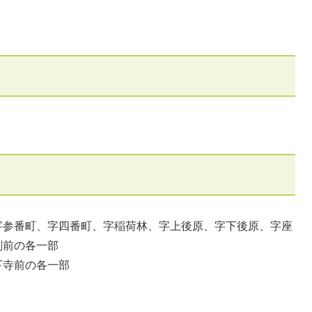
参番町、字四番町、字稲荷林、字上後原、字下後原、字座
剣前の各一部
下寺前の各一部