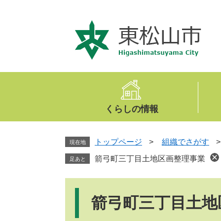
ペ
メ
ー
ニ
ジ
ュ
の
ー
先
を
頭
飛
で
ば
す
し
。
て
くらしの情報
本
文
へ
トップページ
>
組織でさがす
現在地
箭弓町三丁目土地区画整理事業
足あと
本
文
箭弓町三丁目土地