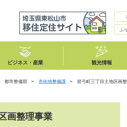
ふ
ビジネス・産業
観光情報
>
都市整備部
>
市街地整備課
>
箭弓町三丁目土地区画整
区画整理事業