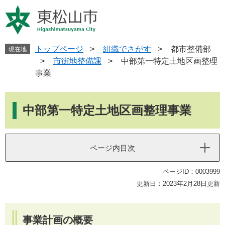
ペ
メ
ー
ニ
ジ
ュ
の
ー
先
を
トップページ
>
組織でさがす
>
都市整備部
現在地
頭
飛
>
市街地整備課
>
中部第一特定土地区画整理
で
ば
事業
す
し
。
て
本
本
文
中部第一特定土地区画整理事業
文
へ
ページ内目次
ページID：0003999
更新日：2023年2月28日更新
事業計画の概要