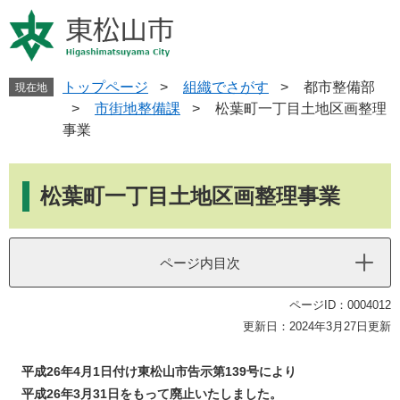
ペ
メ
ー
ニ
ジ
ュ
の
ー
先
を
トップページ
>
組織でさがす
>
都市整備部
現在地
頭
飛
>
市街地整備課
>
松葉町一丁目土地区画整理
で
ば
事業
す
し
。
て
本
本
文
松葉町一丁目土地区画整理事業
文
へ
ページ内目次
ページID：0004012
更新日：2024年3月27日更新
平成26年4月1日付け東松山市告示第139号により
平成26年3月31日をもって廃止いたしました。