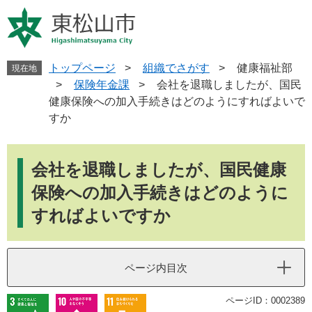
ペ
メ
ー
ニ
ジ
ュ
の
ー
先
を
トップページ
>
組織でさがす
>
健康福祉部
現在地
頭
飛
>
保険年金課
>
会社を退職しましたが、国民
で
ば
健康保険への加入手続きはどのようにすればよいで
す
し
すか
。
て
本
本
文
文
会社を退職しましたが、国民健康
へ
保険への加入手続きはどのように
すればよいですか
ページ内目次
ページID：0002389