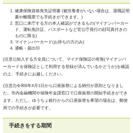
健康保険資格喪失証明書 (被扶養者がいない場合は、退職証明
書や離職票でも手続きができます。)
窓口に来庁する方の本人確認ができるもの(マイナンバーカー
ド、運転免許証、パスポートなど官公庁発行の顔写真付きの
ものに限る)
マイナンバーカード(お持ちの方のみ)
通帳・届出印
(注意1)加入する方全員について、マイナ保険証の有無(マイナンバ
ーカードを保険証として利用する登録が済んでいるかどうか)を確認
の上、手続きにお越しください。
(注意2)令和6年4月1日から口座振替による納付が原則となりまし
た。市内金融機関や保険年金課窓口で口座振替の開始手続きができ
ます。ただし、ゆうちょ銀行からの口座振替を希望の場合は、郵便
局での手続きが必要です。
手続きをする期間