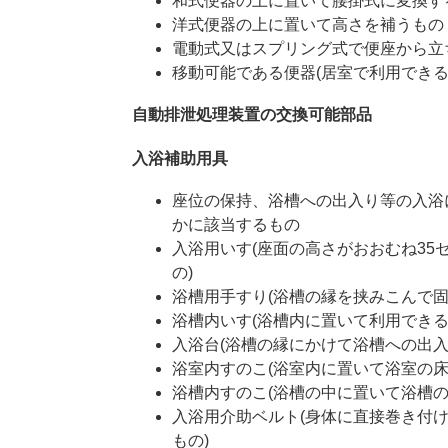
和式便器の上に置いて腰掛式に変換す
洋式便器の上に置いて高さを補うもの
電動式又はスプリング式で便座から立
移動可能である便器(居室で利用でき
自動排泄処理装置の交換可能部品
入浴補助用具
座位の保持、浴槽への出入り等の入浴
かに該当するもの
入浴用いす(座面の高さがおおむね3
の)
浴槽用手すり(浴槽の縁を挟みこんで固
浴槽内いす(浴槽内に置いて利用できる
入浴台(浴槽の縁にかけて浴槽への出入
浴室内すのこ(浴室内に置いて浴室の床
浴槽内すのこ(浴槽の中に置いて浴槽の
入浴用介助ベルト(身体に直接巻き付
もの)