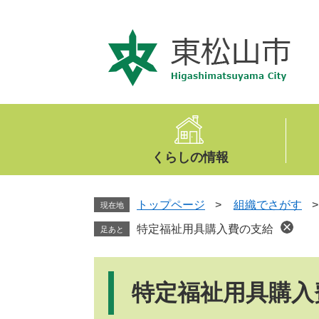
ペ
メ
ー
ニ
ジ
ュ
の
ー
先
を
頭
飛
で
ば
す
し
。
て
くらしの情報
本
文
へ
トップページ
>
組織でさがす
現在地
特定福祉用具購入費の支給
足あと
本
文
特定福祉用具購入