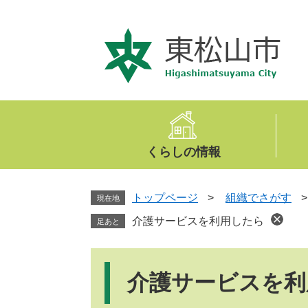
ペ
メ
ー
ニ
ジ
ュ
の
ー
先
を
頭
飛
で
ば
す
し
。
て
くらしの情報
本
文
へ
トップページ
>
組織でさがす
現在地
介護サービスを利用したら
足あと
本
文
介護サービスを利