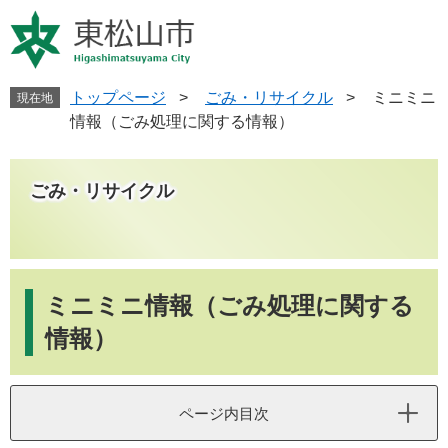
ペ
メ
ー
ニ
ジ
ュ
の
ー
先
を
トップページ
>
ごみ・リサイクル
>
ミニミニ
現在地
頭
飛
情報（ごみ処理に関する情報）
で
ば
す
し
。
て
ごみ・リサイクル
本
文
へ
本
文
ミニミニ情報（ごみ処理に関する
情報）
ページ内目次