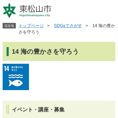
ペ
メニューを飛ばして本文へ
ー
ジ
の
先
トップページ
>
SDGsでさがす
>
14 海の豊か
現在地
頭
さを守ろう
で
す
本
。
文
14 海の豊かさを守ろう
イベント・講座・募集