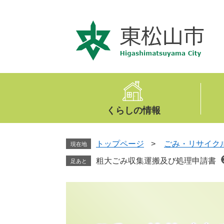
ペ
メ
ー
ニ
ジ
ュ
の
ー
先
を
頭
飛
で
ば
す
し
。
て
くらしの情報
本
文
へ
トップページ
>
ごみ・リサイク
現在地
粗大ごみ収集運搬及び処理申請書
足あと