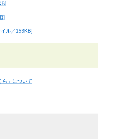
B]
B]
ル／153KB]
くら」について