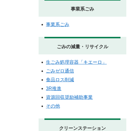
事業系ごみ
事業系ごみ
ごみの減量・リサイクル
生ごみ処理容器「キエーロ」
ごみゼロ通信
食品ロス削減
3R推進
資源回収奨励補助事業
その他
クリーンステーション