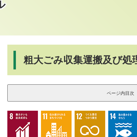
ル
本
文
粗大ごみ収集運搬及び処
ページ内目次