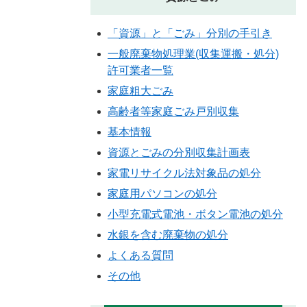
「資源」と「ごみ」分別の手引き
一般廃棄物処理業(収集運搬・処分)
許可業者一覧
家庭粗大ごみ
高齢者等家庭ごみ戸別収集
基本情報
資源とごみの分別収集計画表
家電リサイクル法対象品の処分
家庭用パソコンの処分
小型充電式電池・ボタン電池の処分
水銀を含む廃棄物の処分
よくある質問
その他