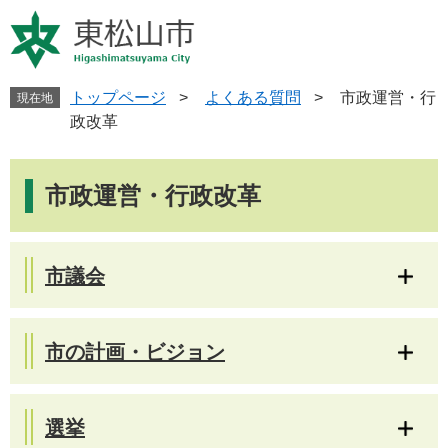
ペ
メ
ー
ニ
ジ
ュ
の
ー
先
を
トップページ
>
よくある質問
>
市政運営・行
現在地
頭
飛
政改革
で
ば
す
し
本
。
て
文
市政運営・行政改革
本
文
へ
市議会
市の計画・ビジョン
選挙