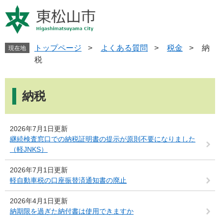
ペ
メ
ー
ニ
ジ
ュ
の
ー
先
を
トップページ
>
よくある質問
>
税金
>
納
現在地
頭
飛
税
で
ば
す
し
本
。
て
文
納税
本
文
へ
2026年7月1日更新
継続検査窓口での納税証明書の提示が原則不要になりました
（軽JNKS）
2026年7月1日更新
軽自動車税の口座振替済通知書の廃止
2026年4月1日更新
納期限を過ぎた納付書は使用できますか