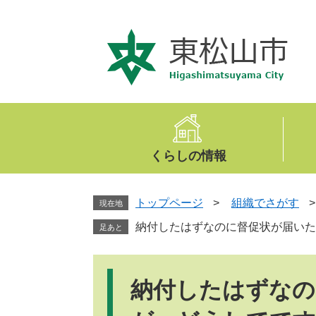
ペ
メ
ー
ニ
ジ
ュ
の
ー
先
を
頭
飛
で
ば
す
し
。
て
くらしの情報
本
文
へ
トップページ
>
組織でさがす
現在地
納付したはずなのに督促状が届いた
足あと
本
文
納付したはずなの