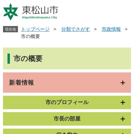
ペ
メ
ー
ニ
ジ
ュ
の
ー
先
を
トップページ
>
分類でさがす
>
市政情報
>
現在地
頭
飛
市の概要
で
ば
す
し
本
。
て
文
市の概要
本
文
へ
新着情報
市のプロフィール
市長の部屋