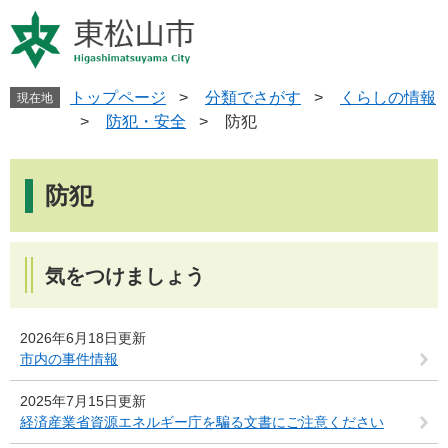
ペ
メ
ー
ニ
ジ
ュ
の
ー
先
を
トップページ
>
分類でさがす
>
くらしの情報
現在地
頭
飛
>
防犯・安全
>
防犯
で
ば
す
し
本
。
て
文
防犯
本
文
へ
気をつけましょう
2026年6月18日更新
市内の事件情報
2025年7月15日更新
経済産業省資源エネルギー庁を騙る文書にご注意ください