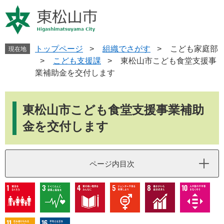
ペ
メ
ー
ニ
ジ
ュ
の
ー
先
を
トップページ
>
組織でさがす
>
こども家庭部
現在地
頭
飛
>
こども支援課
>
東松山市こども食堂支援事
で
ば
業補助金を交付します
す
し
。
て
本
本
文
東松山市こども食堂支援事業補助
文
へ
金を交付します
ページ内目次