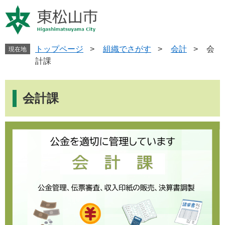
ペ
メ
ー
ニ
ジ
ュ
の
ー
先
を
トップページ
>
組織でさがす
>
会計
>
会
現在地
頭
飛
計課
で
ば
す
し
本
。
て
文
会計課
本
文
へ