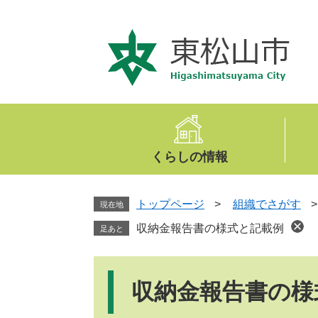
ペ
メ
ー
ニ
ジ
ュ
の
ー
先
を
頭
飛
で
ば
す
し
。
て
くらしの情報
本
文
へ
トップページ
>
組織でさがす
現在地
収納金報告書の様式と記載例
足あと
本
文
収納金報告書の様