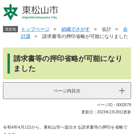
ペ
メ
ー
ニ
ジ
ュ
の
ー
先
を
トップページ
>
組織でさがす
>
会計
>
会
現在地
頭
飛
計課
>
請求書等の押印省略が可能になりました
で
ば
す
し
本
。
て
文
請求書等の押印省略が可能になり
本
文
ました
へ
ページ内目次
ページID：0003579
更新日：2023年2月28日更新
令和4年4月1日から、東松山市へ提出する請求書等の押印を省略で