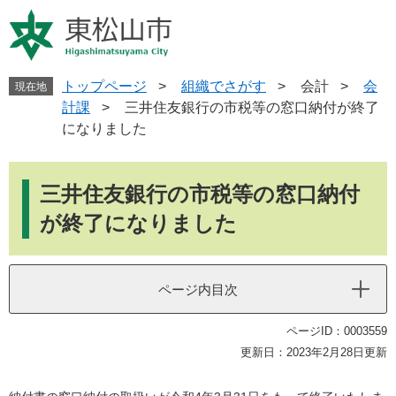
ペ
メ
ー
ニ
ジ
ュ
の
ー
先
を
トップページ
>
組織でさがす
>
会計
>
会
現在地
頭
飛
計課
>
三井住友銀行の市税等の窓口納付が終了
で
ば
になりました
す
し
。
て
本
本
文
三井住友銀行の市税等の窓口納付
文
へ
が終了になりました
ページ内目次
ページID：0003559
更新日：2023年2月28日更新