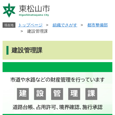
ペ
メ
ー
ニ
ジ
ュ
の
ー
先
を
トップページ
>
組織でさがす
>
都市整備部
現在地
頭
飛
>
建設管理課
で
ば
す
し
本
。
て
文
建設管理課
本
文
へ